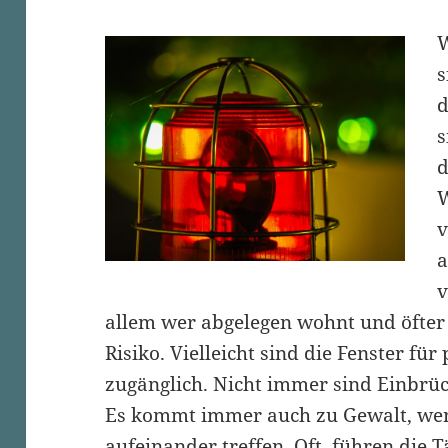
W
s
d
s
d
W
v
a
v
allem wer abgelegen wohnt und öfter v
Risiko. Vielleicht sind die Fenster für
zugänglich. Nicht immer sind Einbrü
Es kommt immer auch zu Gewalt, we
aufeinander treffen. Oft führen die T