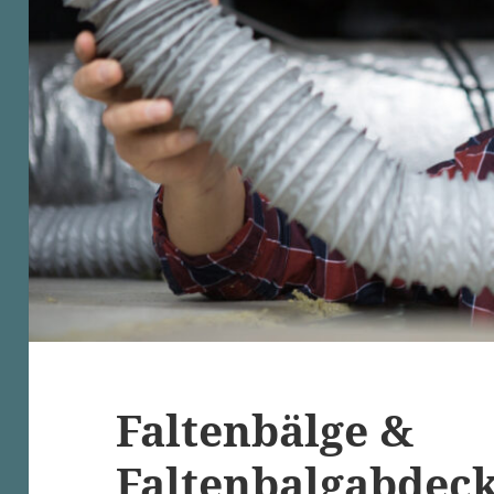
Faltenbälge &
Faltenbalgabdec