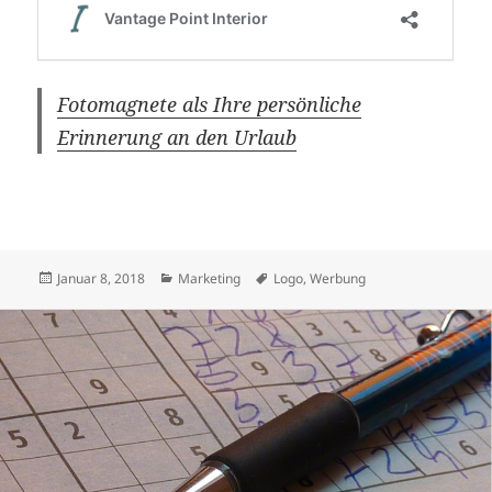
Fotomagnete als Ihre persönliche
Erinnerung an den Urlaub
Veröffentlicht
Kategorien
Schlagwörter
Januar 8, 2018
Marketing
Logo
,
Werbung
am