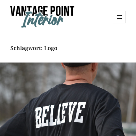
MENÜ
UND
Vantage Point Interior
WIDGETS
Schlagwort:
Logo