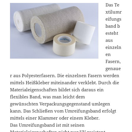
Das Te
xtilumr
eifungs
band b
esteht
aus
einzeln
en
Fasern,
genaue
r aus Polyesterfasern. Die einzelnen Fasern werden
mittels Heißkleber miteinander verklebt. Durch die
Materialeigenschaften bildet sich daraus ein
flexibles Band, was man leicht dem
gewünschten Verpackungsgegenstand umlegen
kann. Das Schließen vom Umreifungsband erfolgt
mittels einer Klammer oder einem Kleber.
Das Umreifungsband ist mit seinen
Materialeigenschaften nicht nur UV resistent,