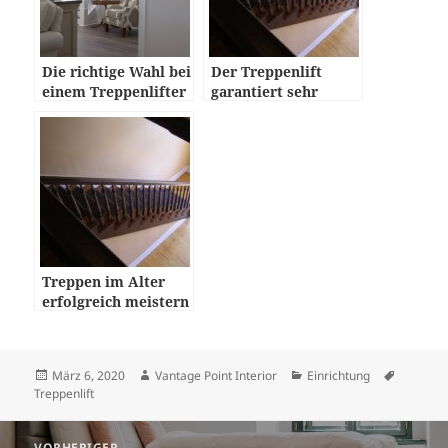
Die richtige Wahl bei
Der Treppenlift
einem Treppenlifter
garantiert sehr
treffen
vielmehr
Eigenständigkeit
Treppen im Alter
erfolgreich meistern
Veröffentlicht
Autor
Kategorien
Schlagw
März 6, 2020
Vantage Point Interior
Einrichtung
am
Treppenlift
Beitragsnavigation
VORHERIGER