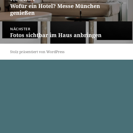
Wofür ein Hotel? Messe München
Vorheriger
genießen
Beitrag:
NÄCHSTER
Fotos sichtbar im Haus anbringen
Nächster
Beitrag:
Stolz präsentiert von WordPress