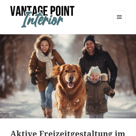
MENÜ
UND
Vantage Point Interior
WIDGETS
Aktive Freizeitgestaltung im