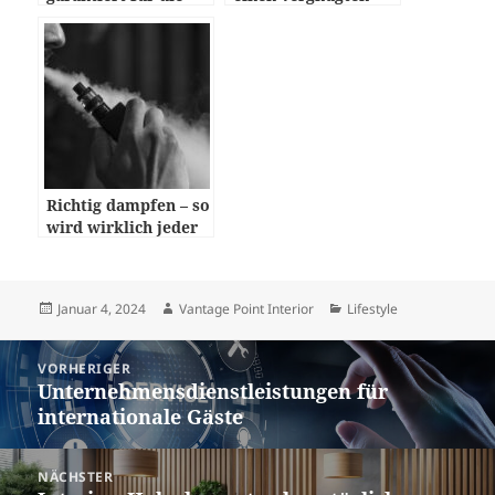
ganze Familie beim
Sonntag in München
Schlittschuhlaufen!
Richtig dampfen – so
wird wirklich jeder
Zug zum Genuss
Veröffentlicht
Autor
Kategorien
Januar 4, 2024
Vantage Point Interior
Lifestyle
am
Beitragsnavigation
VORHERIGER
Unternehmensdienstleistungen für
Vorheriger
internationale Gäste
Beitrag:
NÄCHSTER