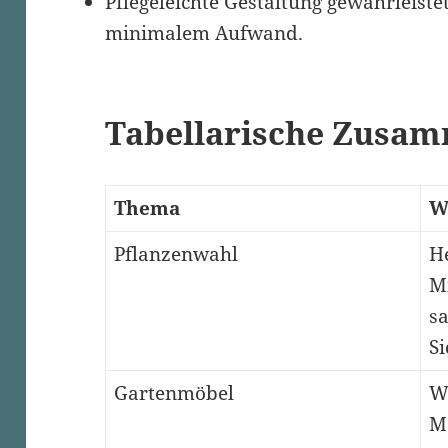
Pflegeleichte Gestaltung gewährleist
minimalem Aufwand.
Tabellarische Zusa
Thema
W
Pflanzenwahl
H
M
sa
Si
Gartenmöbel
We
M