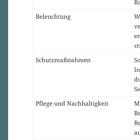
Ra
Beleuchtung
W
ve
e
s
Schutzmaßnahmen
S
In
d
S
Pflege und Nachhaltigkeit
M
B
R
a