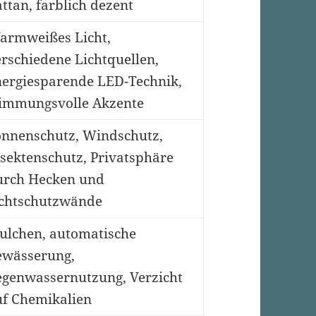
ttan, farblich dezent
armweißes Licht,
rschiedene Lichtquellen,
nergiesparende LED-Technik,
timmungsvolle Akzente
onnenschutz, Windschutz,
sektenschutz, Privatsphäre
urch Hecken und
ichtschutzwände
ulchen, automatische
ewässerung,
egenwassernutzung, Verzicht
uf Chemikalien