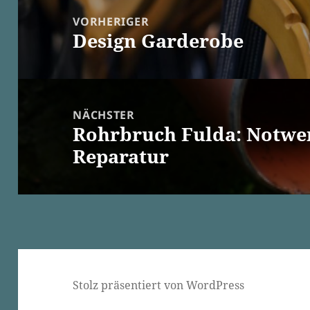
VORHERIGER
Design Garderobe
Vorheriger
Beitrag:
NÄCHSTER
Rohrbruch Fulda: Notwen
Nächster
Reparatur
Beitrag:
Stolz präsentiert von WordPress