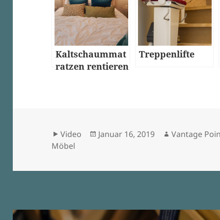
Kaltschaummat
Treppenlifte
ratzen rentieren
sich!
Format
Veröffentlicht
Autor
Video
Januar 16, 2019
Vantage Poin
am
Möbel
Beitragsnavigation