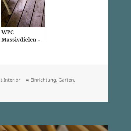
WPC
Massivdielen –
Ihre Terrasse
dankt es Ihnen
Kategorien
t Interior
Einrichtung
,
Garten
,