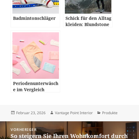
Badmintonschläger
Schick für den Alltag
kleiden: Blundstone
Damen Schuhe
Periodenunterwäsch
e im Vergleich
Veröffentlicht
Autor
Kategorien
Februar 23, 2026
Vantage Point Interior
Produkte
am
Beitragsnavigation
VORHERIGER
So steigern Sie Ihren Wohnkomfort durch
Vorheriger