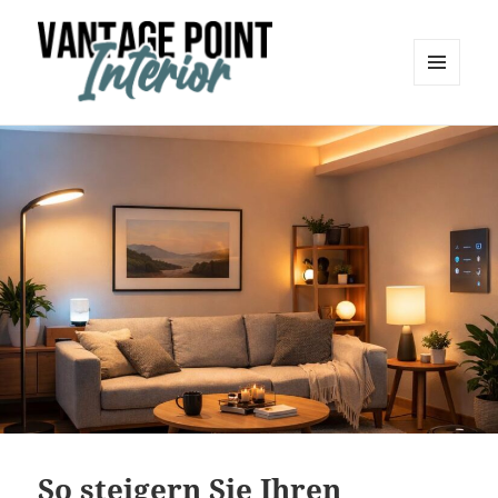
MENÜ
UND
Vantage Point Interior
WIDGETS
So steigern Sie Ihren