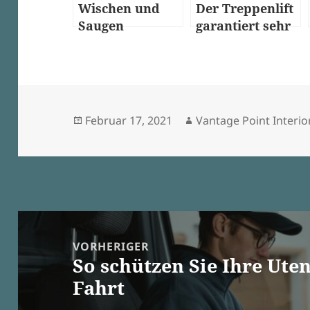
Wischen und
Der Treppenlift
Saugen
garantiert sehr
gleichzeitig und
vielmehr
das einfach so!
Eigenständigkei
t
Veröffentlicht
Autor
Februar 17, 2021
Vantage Point Interio
am
Beitragsnavigation
VORHERIGER
So schützen Sie Ihre Ute
Vorheriger
Fahrt
Beitrag: