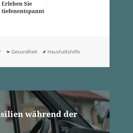
Erleben Sie
tiefenentspannt
e Ruhe
Kategorien
Schlagwörter
r
Gesundheit
Haushaltshilfe
nsilien während der