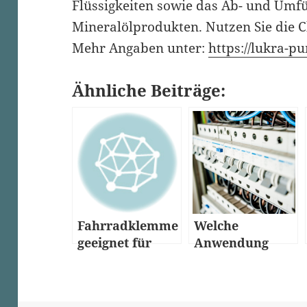
Flüssigkeiten sowie das
Ab-
und Umfül
Mineralölprodukten. Nutzen Sie die Ch
Mehr Angaben unter:
https://lukra-
Ähnliche Beiträge:
Fahrradklemme
Welche
geeignet für
Anwendung
leidenschaftlich
finden
e Radfahrer
Schaltanlagenb
au?