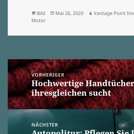
Format
Veröffentlicht
Autor
Bild
Mai 26, 2020
Vantage Point Int
am
Motor
Beitragsnavigation
VORHERIGER
Hochwertige Handtücher 
Vorheriger
ihresgleichen sucht
Beitrag:
NÄCHSTER
Autopolitur: Pflegen Sie
Nächster