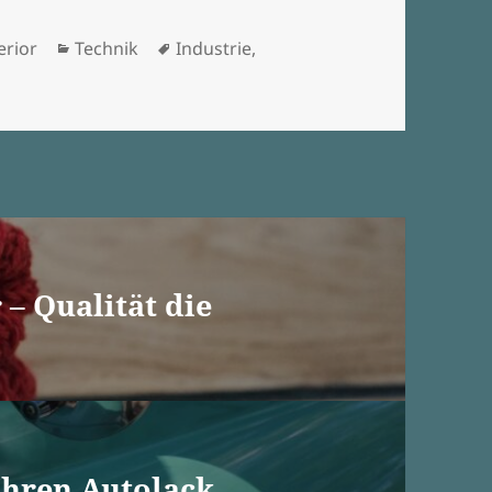
Kategorien
Schlagwörter
erior
Technik
Industrie
,
– Qualität die
 Ihren Autolack