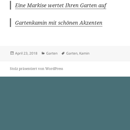
Eine Markise wertet Ihren Garten auf
Gartenkamin mit schönen Akzenten
Veröffentlicht
Kategorien
Schlagwörter
April 23, 2018
Garten
Garten
,
Kamin
am
Stolz präsentiert von WordPress