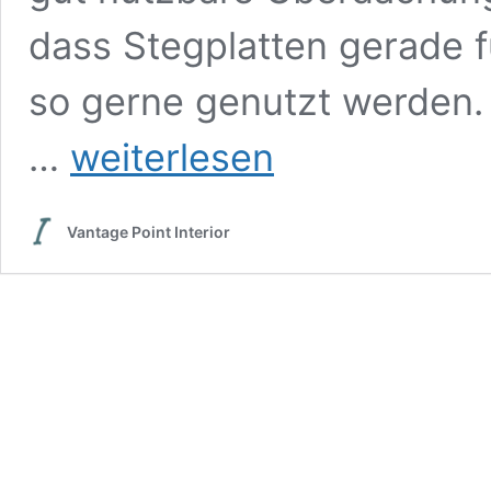
dass Stegplatten gerade 
so gerne genutzt werden. 
Stegplatten
…
weiterlesen
kann
man
fast
Vantage Point Interior
überall
kaufen