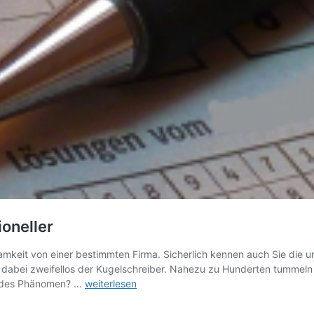
oneller
ksamkeit von einer bestimmten Firma. Sicherlich kennen auch Sie di
dabei zweifellos der Kugelschreiber. Nahezu zu Hunderten tummeln 
Der
endes Phänomen? …
weiterlesen
Werbekugelschreiber
wirkt