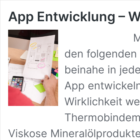
App Entwicklung – Wa
Mehr Detai
den folgenden 
beinahe in jed
App entwickeln
Wirklichkeit w
Thermobindemas
Viskose Mineralölprodukte